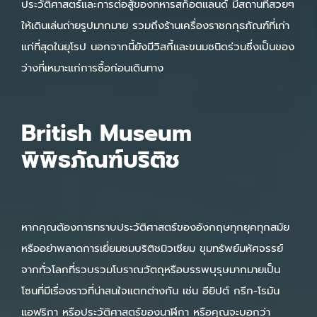
ประวัติศาสตร์และการต่อสู้ของทหารสก็อตแลนด์ มีสถานที่สวยๆ
ให้เดินเล่นถ่ายรูปมากมาย รวมถึงร้านเครื่องราชกกุธภัณฑ์ที่เก่า
แก่ที่สุดในยุโรป นอกจากนี้ยังมีวิสกี้และขนมชนิดร่วนซึ่งเป็นของ
ว่างที่เหมาะแก่การซื้อก่อนเดินทาง
British Museum
พิพิธภัณฑ์บริติช
หากคุณต้องการทราบประวัติศาสตร์ของอังกฤษทุกยุคทุกสมัย
หรืออย่าพลาดการเยี่ยมชมบริติชมิวเซียม ขุมทรัพย์มหัศจรรย์
จากทั่วโลกที่รวบรวมโบราณวัตถุหรือบรรพบุรุษมากมายเป็น
โซนที่มีเรื่องราวที่น่าสนใจแตกต่างกัน เช่น อียิปต์ กรีก-โรมัน
แอฟริกา หรือประวัติศาสตร์ของนาฬิกา หรือคุณจะบอกว่า