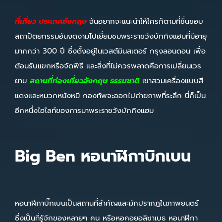
ที่เที่ยว ประเทศอังกฤษ
ฉันอยากจะแนะนำให้ใครก็ตามที่ชื่นชอบ
สถาปัตยกรรมอันงดงามไปเยี่ยมชมพระราชวังบักกิงแฮมที่มีอายุ
มากกว่า 300 ปี ซึ่งตั้งอยู่ในเวสต์มินสเตอร์ กรุงลอนดอน เพื่อ
ต้อนรับแขกหรือจัดพิธี และสิ่งที่ไม่ควรพลาดคือการเปลี่ยนเวร
ยาม
สถานที่ท่องเที่ยวอังกฤษ ธรรมชาติ
เขาสวมเครื่องแบบสี
แดงและหมวกหนังหมี กองทัพจะออกไปถ่ายภาพที่ระลึก นี่ก็เป็น
อีกหนึ่งไฮไลท์ของการมาพระราชวังบักกิงแฮม
Big Ben หอนาฬิกาบิกเบน
หอนาฬิกาบิ๊กเบนเป็นสถานที่สำคัญและมักปรากฏในภาพยนตร์
ซึ่งเป็นที่รู้จักของหลายๆ คน หรือหอคอยอลิซาเบธ หอนาฬิกา