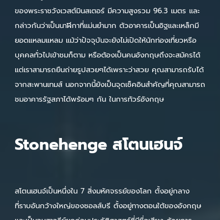
ของพระราชวังเวสต์มินสเตอร์ มีความสูงรวม 96.3 เมตร และ
กล่าวกันว่าเป็นนาฬิกาที่แม่นยำมาก ตัวอาคารเป็นอิฐและเหล็กมี
ยอดแหลมแหลม แม้ว่าปัจจุบันจะยังไม่เปิดให้นักท่องเที่ยวหรือ
บุคคลทั่วไปเข้าชมก็ตาม หรือต้องเป็นคนอังกฤษถึงจะสมัครได้
แต่เราสามารถยืนถ่ายรูปสวยๆได้เพราะว่าสวย คุณสามารถรับได้
จากสะพานเทมส์ นอกจากนี้ยังเป็นจุดเช็คอินสำคัญที่คุณสามารถ
ชมอาคารรัฐสภาได้พร้อมๆ กัน ในการทัวร์อังกฤษ
Stonehenge สโตนเฮนจ์
สโตนเฮนจ์เป็นหนึ่งใน 7 สิ่งมหัศจรรย์ของโลก ตั้งอยู่กลาง
ที่ราบอันกว้างใหญ่ของซอลส์บรี ตั้งอยู่ทางตอนใต้ของอังกฤษ